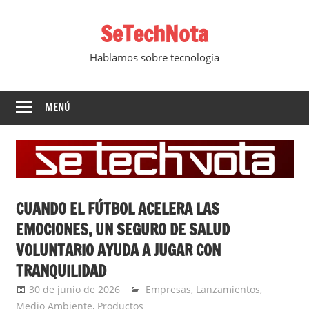
Saltar
SeTechNota
al
contenido
Hablamos sobre tecnología
MENÚ
CUANDO EL FÚTBOL ACELERA LAS
EMOCIONES, UN SEGURO DE SALUD
VOLUNTARIO AYUDA A JUGAR CON
TRANQUILIDAD
30 de junio de 2026
Ernesto Herrera
Empresas
,
Lanzamientos
,
Medio Ambiente
,
Productos