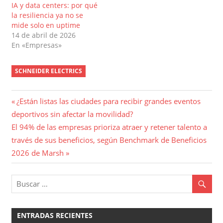
IA y data centers: por qué
la resiliencia ya no se
mide solo en uptime
14 de abril de 2026
En «Empresas»
SCHNEIDER ELECTRICS
Navegación
Entrada
¿Están listas las ciudades para recibir grandes eventos
anterior:
deportivos sin afectar la movilidad?
de
Entrada
El 94% de las empresas prioriza atraer y retener talento a
entradas
siguiente:
través de sus beneficios, según Benchmark de Beneficios
2026 de Marsh
ENTRADAS RECIENTES