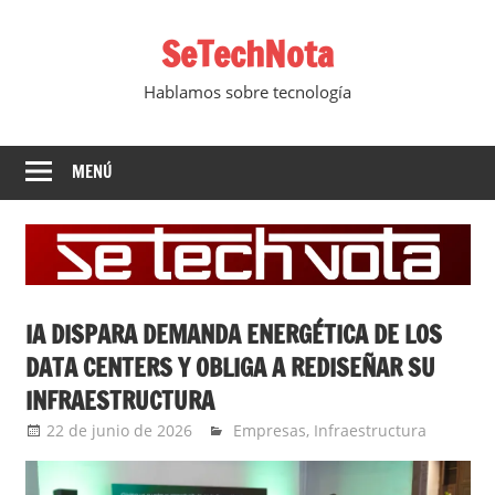
Saltar
SeTechNota
al
contenido
Hablamos sobre tecnología
MENÚ
IA DISPARA DEMANDA ENERGÉTICA DE LOS
DATA CENTERS Y OBLIGA A REDISEÑAR SU
INFRAESTRUCTURA
22 de junio de 2026
Ernesto Herrera
Empresas
,
Infraestructura