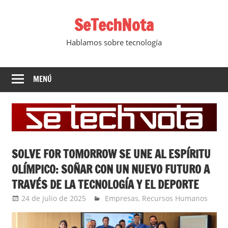
Saltar
SeTechNota
al
contenido
Hablamos sobre tecnología
MENÚ
SOLVE FOR TOMORROW SE UNE AL ESPÍRITU
OLÍMPICO: SOÑAR CON UN NUEVO FUTURO A
TRAVÉS DE LA TECNOLOGÍA Y EL DEPORTE
24 de julio de 2025
Ernesto Herrera
Empresas
,
Recursos Humanos