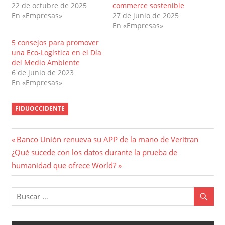
22 de octubre de 2025
commerce sostenible
En «Empresas»
27 de junio de 2025
En «Empresas»
​​5 consejos para promover
una Eco-Logística en el Día
del Medio Ambiente
6 de junio de 2023
En «Empresas»
FIDUOCCIDENTE
Navegación
Entrada
Banco Unión renueva su APP de la mano de Veritran
Entrada
anterior:
¿Qué sucede con los datos durante la prueba de
de
siguiente:
humanidad que ofrece World?
entradas