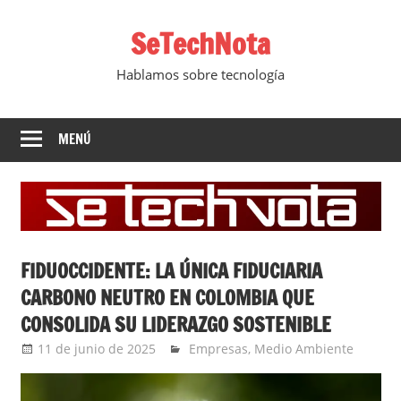
Saltar
SeTechNota
al
contenido
Hablamos sobre tecnología
MENÚ
FIDUOCCIDENTE: LA ÚNICA FIDUCIARIA
CARBONO NEUTRO EN COLOMBIA QUE
CONSOLIDA SU LIDERAZGO SOSTENIBLE
11 de junio de 2025
Ernesto Herrera
Empresas
,
Medio Ambiente