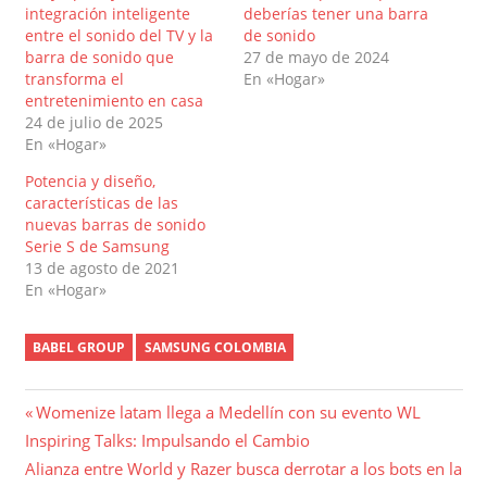
integración inteligente
deberías tener una barra
entre el sonido del TV y la
de sonido
barra de sonido que
27 de mayo de 2024
transforma el
En «Hogar»
entretenimiento en casa
24 de julio de 2025
En «Hogar»
Potencia y diseño,
características de las
nuevas barras de sonido
Serie S de Samsung
13 de agosto de 2021
En «Hogar»
BABEL GROUP
SAMSUNG COLOMBIA
Navegación
Entrada
Womenize latam llega a Medellín con su evento WL
anterior:
Inspiring Talks: Impulsando el Cambio
de
Entrada
Alianza entre World y Razer busca derrotar a los bots en la