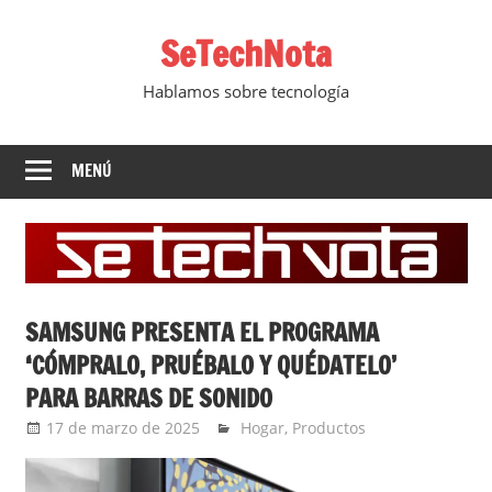
Saltar
SeTechNota
al
contenido
Hablamos sobre tecnología
MENÚ
SAMSUNG PRESENTA EL PROGRAMA
‘CÓMPRALO, PRUÉBALO Y QUÉDATELO’
PARA BARRAS DE SONIDO
17 de marzo de 2025
Ernesto Herrera
Hogar
,
Productos