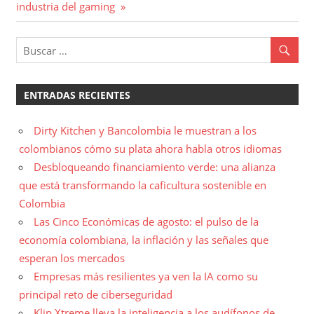
entradas
siguiente:
industria del gaming
ENTRADAS RECIENTES
Dirty Kitchen y Bancolombia le muestran a los
colombianos cómo su plata ahora habla otros idiomas
Desbloqueando financiamiento verde: una alianza
que está transformando la caficultura sostenible en
Colombia
Las Cinco Económicas de agosto: el pulso de la
economía colombiana, la inflación y las señales que
esperan los mercados
Empresas más resilientes ya ven la IA como su
principal reto de ciberseguridad
Klip Xtreme lleva la inteligencia a los audífonos de