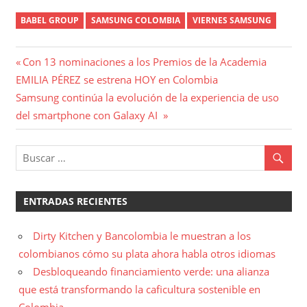
BABEL GROUP
SAMSUNG COLOMBIA
VIERNES SAMSUNG
Navegación
Entrada
Con 13 nominaciones a los Premios de la Academia
anterior:
EMILIA PÉREZ se estrena HOY en Colombia
de
Entrada
Samsung continúa la evolución de la experiencia de uso
entradas
siguiente:
del smartphone con Galaxy AI
ENTRADAS RECIENTES
Dirty Kitchen y Bancolombia le muestran a los
colombianos cómo su plata ahora habla otros idiomas
Desbloqueando financiamiento verde: una alianza
que está transformando la caficultura sostenible en