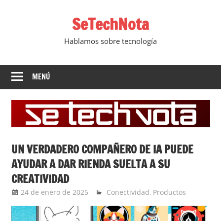
Saltar
SeTechNota
al
contenido
Hablamos sobre tecnología
MENÚ
UN VERDADERO COMPAÑERO DE IA PUEDE
AYUDAR A DAR RIENDA SUELTA A SU
CREATIVIDAD
24 de enero de 2025
Ernesto Herrera
Conectividad
,
Productos