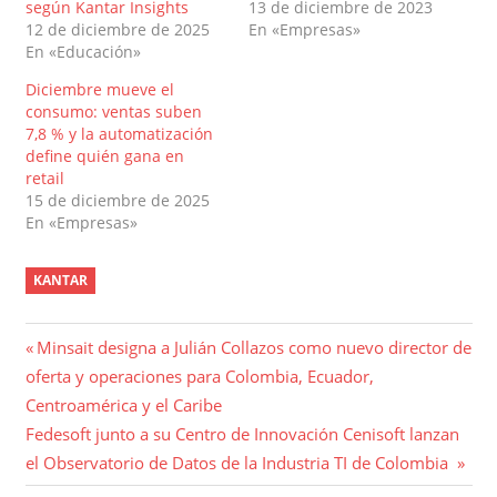
según Kantar Insights
13 de diciembre de 2023
12 de diciembre de 2025
En «Empresas»
En «Educación»
Diciembre mueve el
consumo: ventas suben
7,8 % y la automatización
define quién gana en
retail
15 de diciembre de 2025
En «Empresas»
KANTAR
Navegación
Entrada
Minsait designa a Julián Collazos como nuevo director de
anterior:
oferta y operaciones para Colombia, Ecuador,
de
Centroamérica y el Caribe
entradas
Entrada
Fedesoft junto a su Centro de Innovación Cenisoft lanzan
siguiente:
el Observatorio de Datos de la Industria TI de Colombia