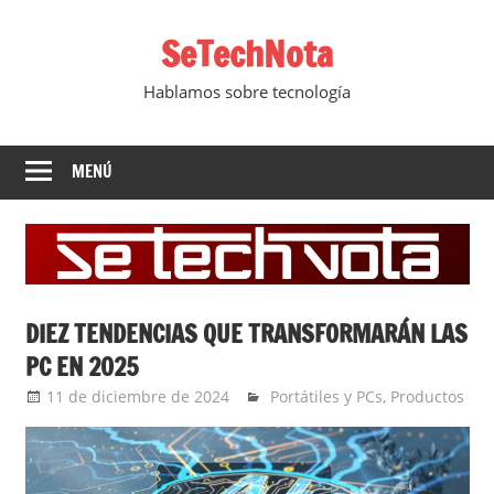
Saltar
SeTechNota
al
contenido
Hablamos sobre tecnología
MENÚ
DIEZ TENDENCIAS QUE TRANSFORMARÁN LAS
PC EN 2025
11 de diciembre de 2024
Ernesto Herrera
Portátiles y PCs
,
Productos