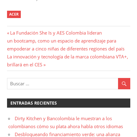
ACER
Navegación
Entrada
La Fundación She Is y AES Colombia lideran
anterior:
un bootcamp, como un espacio de aprendizaje para
de
empoderar a cinco niñas de diferentes regiones del país
entradas
Entrada
La innovación y tecnología de la marca colombiana VTA+,
siguiente:
brillará en el CES
ENTRADAS RECIENTES
Dirty Kitchen y Bancolombia le muestran a los
colombianos cómo su plata ahora habla otros idiomas
Desbloqueando financiamiento verde: una alianza