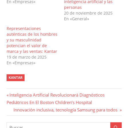
En «Empresas»
inteligencia artificial y las
personas
20 de noviembre de 2025
En «General»
Representaciones
auténticas de los hombres
y su masculinidad
potencian el valor de
marca y las ventas: Kantar
19 de marzo de 2025
En «Empresas»
KANTAR
Navegación
Entrada
Inteligencia Artificial Revolucionará Diagnósticos
anterior:
Pediátricos En El Boston Children’s Hospital
de
Entrada
Innovación inclusiva, tecnología Samsung para todos
entradas
siguiente: