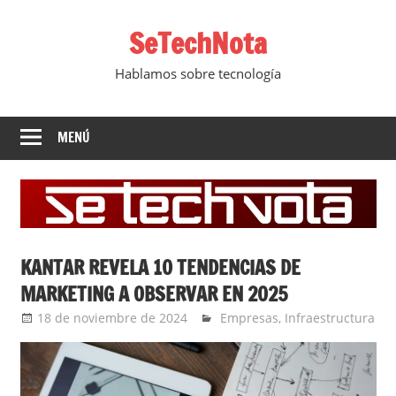
Saltar
SeTechNota
al
contenido
Hablamos sobre tecnología
MENÚ
KANTAR REVELA 10 TENDENCIAS DE
MARKETING A OBSERVAR EN 2025
18 de noviembre de 2024
Ernesto Herrera
Empresas
,
Infraestructura