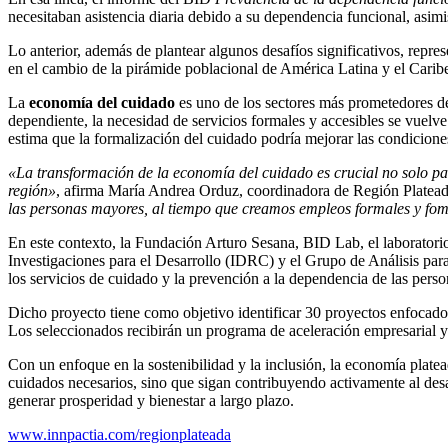
necesitaban asistencia diaria debido a su dependencia funcional, asim
Lo anterior, además de plantear algunos desafíos significativos, rep
en el cambio de la pirámide poblacional de América Latina y el Carib
La
economía del cuidado
es uno de los sectores más prometedores de
dependiente, la necesidad de servicios formales y accesibles se vuelv
estima que la formalización del cuidado podría mejorar las condicione
«La transformación de la economía del cuidado es crucial no solo par
región»
, afirma María Andrea Orduz, coordinadora de Región Platea
las personas mayores, al tiempo que creamos empleos formales y fom
En este contexto, la Fundación Arturo Sesana, BID Lab, el laboratori
Investigaciones para el Desarrollo (IDRC) y el Grupo de Análisis par
los servicios de cuidado y la prevención a la dependencia de las pers
Dicho proyecto tiene como objetivo identificar 30 proyectos enfocados
Los seleccionados recibirán un programa de aceleración empresarial y
Con un enfoque en la sostenibilidad y la inclusión, la economía plate
cuidados necesarios, sino que sigan contribuyendo activamente al desa
generar prosperidad y bienestar a largo plazo.
www.innpactia.com/regionplateada