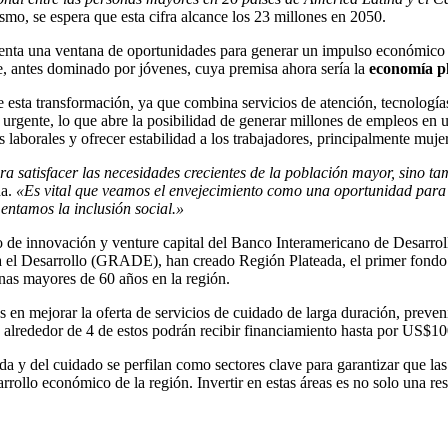
ismo, se espera que esta cifra alcance los 23 millones en 2050.
resenta una ventana de oportunidades para generar un impulso económico
e, antes dominado por jóvenes, cuya premisa ahora sería la
economía p
 esta transformación, ya que combina servicios de atención, tecnología
e urgente, lo que abre la posibilidad de generar millones de empleos en
s laborales y ofrecer estabilidad a los trabajadores, principalmente mu
a satisfacer las necesidades crecientes de la población mayor, sino t
da.
«Es vital que veamos el envejecimiento como una oportunidad para i
entamos la inclusión social.»
o de innovación y venture capital del Banco Interamericano de Desarrol
a el Desarrollo (GRADE), han creado Región Plateada, el primer fondo 
onas mayores de 60 años en la región.
 en mejorar la oferta de servicios de cuidado de larga duración, preven
 alrededor de 4 de estos podrán recibir financiamiento hasta por US$1
ada y del cuidado se perfilan como sectores clave para garantizar que l
rrollo económico de la región. Invertir en estas áreas es no solo una r