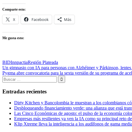
Comparte esto:
X
Facebook
Más
Me gusta esto:
BID
Innpactia
Región Plateada
Navegación
Entrada
Un gimnasio con IA para personas con Alzhéimer y Párkinson, lentes 
anterior:
Entrada
Pygma abre convocatoria para la sexta versión de su programa de ace
de
siguiente:
Buscar:
entradas
Buscar
Entradas recientes
Dirty Kitchen y Bancolombia le muestran a los colombianos cóm
Desbloqueando financiamiento verde: una alianza que está tran
Las Cinco Económicas de agosto: el pulso de la economía colom
Empresas más resilientes ya ven la IA como su principal reto d
Klip Xtreme lleva la inteligencia a los audífonos de gama me