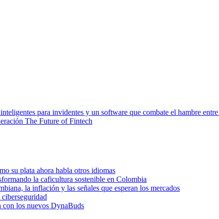
inteligentes para invidentes y un software que combate el hambre entr
leración The Future of Fintech
o su plata ahora habla otros idiomas
sformando la caficultura sostenible en Colombia
biana, la inflación y las señales que esperan los mercados
e ciberseguridad
dia con los nuevos DynaBuds