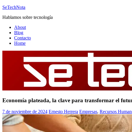
Saltar
SeTechNota
al
Hablamos sobre tecnología
contenido
About
Blog
Contacto
Home
Economía plateada, la clave para transformar el futu
7 de noviembre de 2024
Ernesto Herrera
Empresas
,
Recursos Human