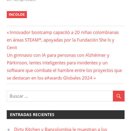
INCOLDE
Navegación
Entrada
Innovador bootcamp capacitó a 20 niñas colombianas
anterior:
en áreas STEAM*, apoyadas por la Fundación She Is y
de
Cenit
entradas
Entrada
Un gimnasio con IA para personas con Alzhéimer y
siguiente:
Párkinson, lentes inteligentes para invidentes y un
software que combate el hambre entre los proyectos que
se destacan en los eAwards Globales 2024
ENTRADAS RECIENTES
Dirty Kitchen y Bancolombia le muestran a los