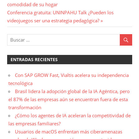
anterior:
comodidad de su hogar
de
Entrada
Conferencia gratuita: UNINPAHU Talk ¿Pueden los
entradas
siguiente:
videojuegos ser una estrategia pedagógica?
ENTRADAS RECIENTES
Con SAP GROW Fast, Vialtis acelera su independencia
tecnológica
Brasil lidera la adopción global de la IA Agéntica, pero
el 87% de las empresas aún se encuentran fuera de esta
transformación
¿Cómo los agentes de IA aceleran la competitividad de
las empresas familiares?
Usuarios de macOS enfrentan más ciberamenazas