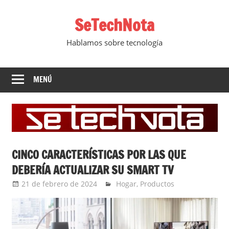
Saltar
SeTechNota
al
contenido
Hablamos sobre tecnología
MENÚ
CINCO CARACTERÍSTICAS POR LAS QUE
DEBERÍA ACTUALIZAR SU SMART TV
21 de febrero de 2024
Ernesto Herrera
Hogar
,
Productos