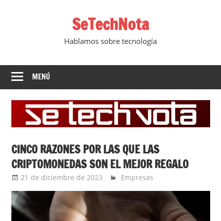
Saltar
SeTechNota
al
contenido
Hablamos sobre tecnología
MENÚ
CINCO RAZONES POR LAS QUE LAS
CRIPTOMONEDAS SON EL MEJOR REGALO
21 de diciembre de 2023
Ernesto Herrera
Empresas