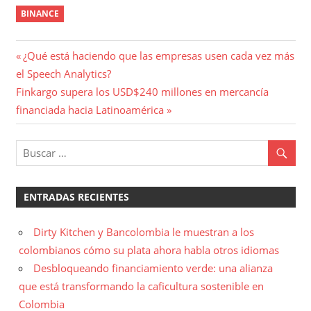
BINANCE
Navegación
Entrada
¿Qué está haciendo que las empresas usen cada vez más
anterior:
el Speech Analytics?
de
Entrada
Finkargo supera los USD$240 millones en mercancía
entradas
siguiente:
financiada hacia Latinoamérica
ENTRADAS RECIENTES
Dirty Kitchen y Bancolombia le muestran a los
colombianos cómo su plata ahora habla otros idiomas
Desbloqueando financiamiento verde: una alianza
que está transformando la caficultura sostenible en
Colombia