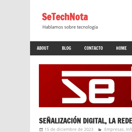
Saltar
al
SeTechNota
contenido
Hablamos sobre tecnología
ABOUT
BLOG
CONTACTO
HOME
SEÑALIZACIÓN DIGITAL, LA RED
15 de diciembre de 2023
Ernesto Herre
Empresas
,
Inf