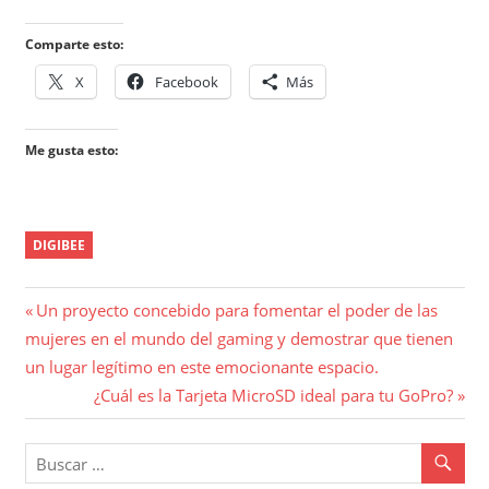
Comparte esto:
X
Facebook
Más
Me gusta esto:
DIGIBEE
Navegación
Entrada
Un proyecto concebido para fomentar el poder de las
anterior:
mujeres en el mundo del gaming y demostrar que tienen
de
un lugar legítimo en este emocionante espacio.
entradas
Entrada
¿Cuál es la Tarjeta MicroSD ideal para tu GoPro?
siguiente: