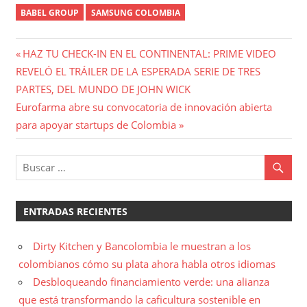
BABEL GROUP
SAMSUNG COLOMBIA
Navegación
Entrada
HAZ TU CHECK-IN EN EL CONTINENTAL: PRIME VIDEO
anterior:
REVELÓ EL TRÁILER DE LA ESPERADA SERIE DE TRES
de
PARTES, DEL MUNDO DE JOHN WICK
entradas
Entrada
Eurofarma abre su convocatoria de innovación abierta
siguiente:
para apoyar startups de Colombia
ENTRADAS RECIENTES
Dirty Kitchen y Bancolombia le muestran a los
colombianos cómo su plata ahora habla otros idiomas
Desbloqueando financiamiento verde: una alianza
que está transformando la caficultura sostenible en