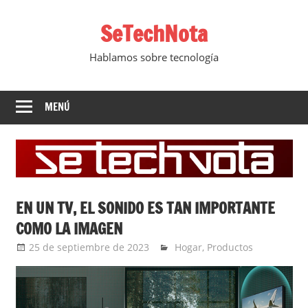
Saltar
SeTechNota
al
contenido
Hablamos sobre tecnología
MENÚ
EN UN TV, EL SONIDO ES TAN IMPORTANTE
COMO LA IMAGEN
25 de septiembre de 2023
Ernesto Herrera
Hogar
,
Productos