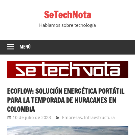
Saltar
SeTechNota
al
contenido
Hablamos sobre tecnología
MENÚ
ECOFLOW: SOLUCIÓN ENERGÉTICA PORTÁTIL
PARA LA TEMPORADA DE HURACANES EN
COLOMBIA
10 de julio de 2023
Ernesto Herrera
Empresas
,
Infraestructura