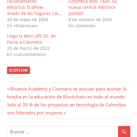
racionamiento
Colombia Mini Titán, su
eléctrico: EcoFlow,
nueva central eléctrica
aliado de los hogares colombianos
portátil
20 de mayo de 2024
8 de octubre de 2025
En «Empresas»
En «General»
Llegó la Mini UPS DC de
Forza a Colombia
25 de marzo de 2022
En «Lanzamientos»
ECOFLOW
Navegación
Entrada
Binance Academy y Coursera se asocian para acortar la
anterior:
brecha en la educación de Blockchain en todo el mundo
de
Entrada
Solo el 39 % de los proyectos en tecnología de Colombia
entradas
siguiente:
son liderados por mujeres