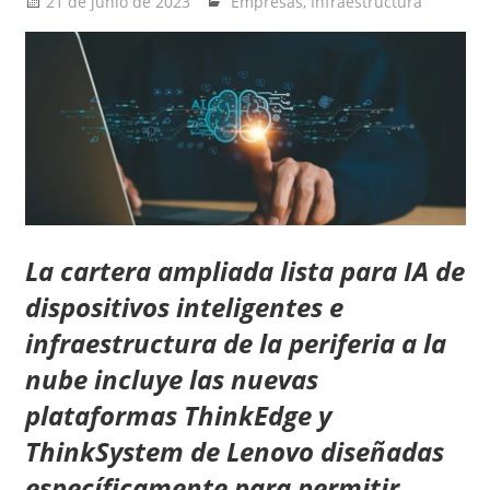
21 de junio de 2023
Ernesto Herrera
Empresas
,
Infraestructura
La cartera ampliada lista para IA de
dispositivos inteligentes e
infraestructura de la periferia a la
nube incluye las nuevas
plataformas ThinkEdge y
ThinkSystem de Lenovo diseñadas
específicamente para permitir