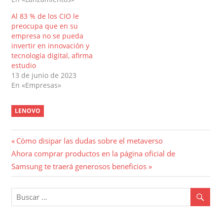
Al 83 % de los CIO le
preocupa que en su
empresa no se pueda
invertir en innovación y
tecnología digital, afirma
estudio
13 de junio de 2023
En «Empresas»
LENOVO
Navegación
Entrada
Cómo disipar las dudas sobre el metaverso
Entrada
anterior:
Ahora comprar productos en la página oficial de
de
siguiente:
Samsung te traerá generosos beneficios
entradas