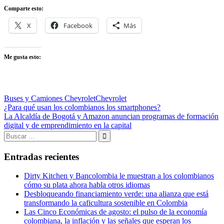
Comparte esto:
X
Facebook
Más
Me gusta esto:
Buses y Camiones Chevrolet
Chevrolet
Navegación
Entrada
¿Para qué usan los colombianos los smartphones?
anterior:
Entrada
La Alcaldía de Bogotá y Amazon anuncian programas de formación
de
siguiente:
digital y de emprendimiento en la capital
entradas
Buscar:
Buscar
Entradas recientes
Dirty Kitchen y Bancolombia le muestran a los colombianos
cómo su plata ahora habla otros idiomas
Desbloqueando financiamiento verde: una alianza que está
transformando la caficultura sostenible en Colombia
Las Cinco Económicas de agosto: el pulso de la economía
colombiana, la inflación y las señales que esperan los