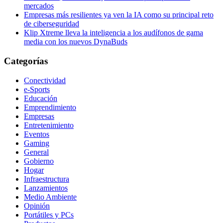
mercados
Empresas más resilientes ya ven la IA como su principal reto
de ciberseguridad
Klip Xtreme lleva la inteligencia a los audífonos de gama
media con los nuevos DynaBuds
Categorías
Conectividad
e-Sports
Educación
Emprendimiento
Empresas
Entretenimiento
Eventos
Gaming
General
Gobierno
Hogar
Infraestructura
Lanzamientos
Medio Ambiente
Opinión
Portátiles y PCs