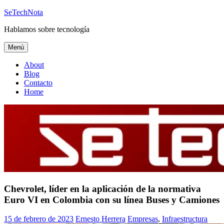
Saltar
SeTechNota
al
Hablamos sobre tecnología
contenido
Menú
About
Blog
Contacto
Home
Chevrolet, líder en la aplicación de la normativa
Euro VI en Colombia con su línea Buses y Camiones
15 de febrero de 2023
Ernesto Herrera
Empresas
,
Infraestructura