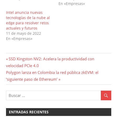
En «Empresas»
Intel anuncia nuevas
tecnologías de la nube al
edge para resolver retos
actuales y futuros
11 de mayo de 2022
En «Empresas»
Navegación
Entrada
SSD Kingston NV2: Acelera la productividad con
anterior:
velocidad PCIe 4.0
de
Entrada
Polygon lanza en Colombia la red pública zkEVM: el
entradas
siguiente:
‘siguiente paso de Ethereum’
ENTRADAS RECIENTES