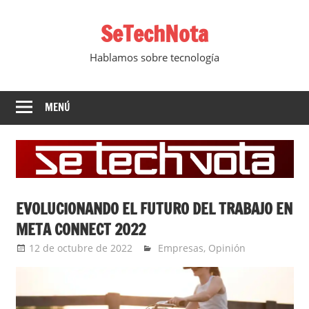
Saltar
SeTechNota
al
contenido
Hablamos sobre tecnología
MENÚ
EVOLUCIONANDO EL FUTURO DEL TRABAJO EN
META CONNECT 2022
12 de octubre de 2022
Ernesto Herrera
Empresas
,
Opinión