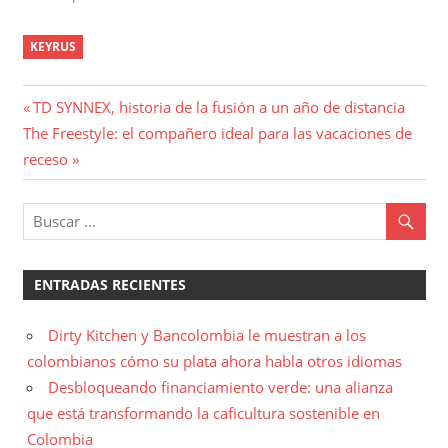
KEYRUS
Navegación
Entrada
TD SYNNEX, historia de la fusión a un año de distancia
Entrada
anterior:
The Freestyle: el compañero ideal para las vacaciones de
de
siguiente:
receso
entradas
ENTRADAS RECIENTES
Dirty Kitchen y Bancolombia le muestran a los
colombianos cómo su plata ahora habla otros idiomas
Desbloqueando financiamiento verde: una alianza
que está transformando la caficultura sostenible en
Colombia