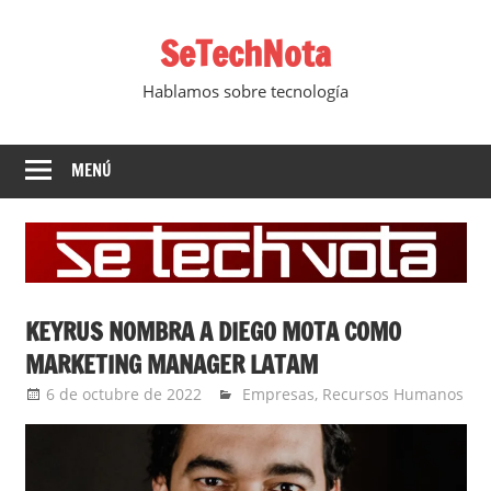
Saltar
SeTechNota
al
contenido
Hablamos sobre tecnología
MENÚ
KEYRUS NOMBRA A DIEGO MOTA COMO
MARKETING MANAGER LATAM
6 de octubre de 2022
Ernesto Herrera
Empresas
,
Recursos Humanos