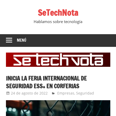
Saltar
SeTechNota
al
contenido
Hablamos sobre tecnología
MENÚ
INICIA LA FERIA INTERNACIONAL DE
SEGURIDAD ESS+ EN CORFERIAS
24 de agosto de 2022
Ernesto Herrera
Empresas
,
Seguridad