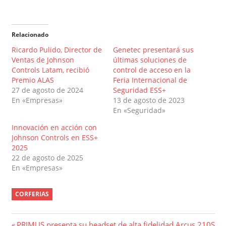
Relacionado
Ricardo Pulido, Director de
Genetec presentará sus
Ventas de Johnson
últimas soluciones de
Controls Latam, recibió
control de acceso en la
Premio ALAS
Feria Internacional de
27 de agosto de 2024
Seguridad ESS+
En «Empresas»
13 de agosto de 2023
En «Seguridad»
Innovación en acción con
Johnson Controls en ESS+
2025
22 de agosto de 2025
En «Empresas»
CORFERIAS
Entrada
PRIMUS presenta su headset de alta fidelidad Arcus 210S