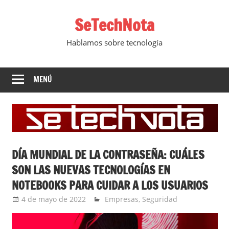
Saltar
SeTechNota
al
contenido
Hablamos sobre tecnología
MENÚ
DÍA MUNDIAL DE LA CONTRASEÑA: CUÁLES
SON LAS NUEVAS TECNOLOGÍAS EN
NOTEBOOKS PARA CUIDAR A LOS USUARIOS
4 de mayo de 2022
Ernesto Herrera
Empresas
,
Seguridad