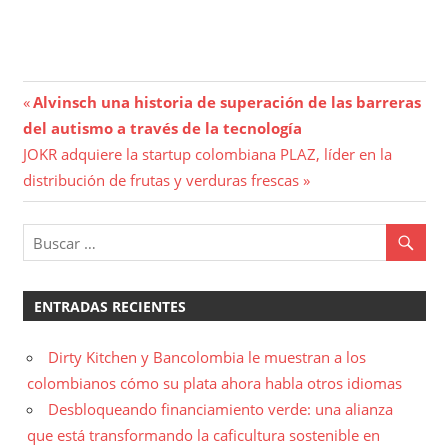
Navegación
Entrada
Alvinsch una historia de superación de las barreras
anterior:
del autismo a través de la tecnología
de
Entrada
JOKR adquiere la startup colombiana PLAZ, líder en la
entradas
siguiente:
distribución de frutas y verduras frescas
ENTRADAS RECIENTES
Dirty Kitchen y Bancolombia le muestran a los
colombianos cómo su plata ahora habla otros idiomas
Desbloqueando financiamiento verde: una alianza
que está transformando la caficultura sostenible en