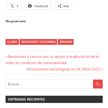
X
Facebook
Más
Me gusta esto:
CLARO
MICROSOFT COLOMBIA
MODUM
Navegación
Entrada
Reconocen a Lenovo por su apoyo a la educación de la
anterior:
niñez en condición de vulnerabilidad
de
Entrada
Innovaciones tecnológicas en ISC West 2022
entradas
siguiente:
ENTRADAS RECIENTES