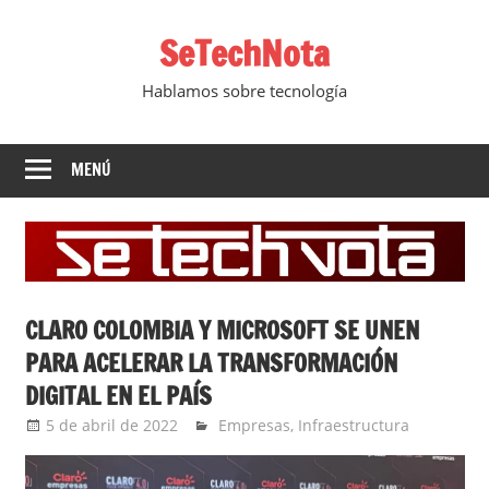
Saltar
SeTechNota
al
contenido
Hablamos sobre tecnología
MENÚ
CLARO COLOMBIA Y MICROSOFT SE UNEN
PARA ACELERAR LA TRANSFORMACIÓN
DIGITAL EN EL PAÍS
5 de abril de 2022
Ernesto Herrera
Empresas
,
Infraestructura