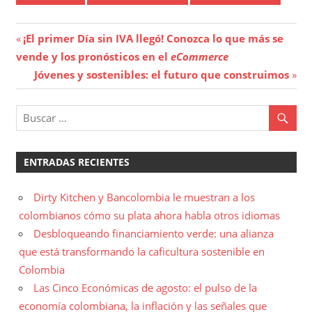
Navegación
Entrada
¡El primer Día sin IVA llegó! Conozca lo que más se
anterior:
vende y los pronósticos en el
eCommerce
de
Entrada
Jóvenes y sostenibles: el futuro que construimos
entradas
siguiente:
ENTRADAS RECIENTES
Dirty Kitchen y Bancolombia le muestran a los
colombianos cómo su plata ahora habla otros idiomas
Desbloqueando financiamiento verde: una alianza
que está transformando la caficultura sostenible en
Colombia
Las Cinco Económicas de agosto: el pulso de la
economía colombiana, la inflación y las señales que