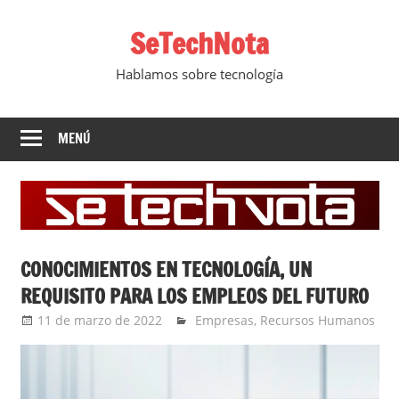
Saltar
SeTechNota
al
contenido
Hablamos sobre tecnología
MENÚ
CONOCIMIENTOS EN TECNOLOGÍA, UN
REQUISITO PARA LOS EMPLEOS DEL FUTURO
11 de marzo de 2022
Ernesto Herrera
Empresas
,
Recursos Humanos