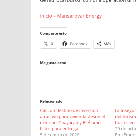
de hidrocarburos, con una operación diná
Inicio – Mansarovar Energy
Comparte esto:
X
Facebook
Más
Me gusta esto:
Relacionado
Cali, un destino de inversión
La insegur
atractivo para vivienda desde el
del turis
exterior: Guayacán y El Álamo
hurtos en
listos para entrega
29 de oct
5 de enero de 2026
En «Empr