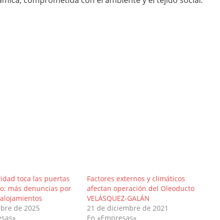
mica, comprometida con el ambiente y el tejido social.
idad toca las puertas
Factores externos y climáticos
mo: más denuncias por
afectan operación del Oleoducto
 alojamientos
VELÁSQUEZ-GALÁN
ubre de 2025
21 de diciembre de 2021
esas»
En «Empresas»