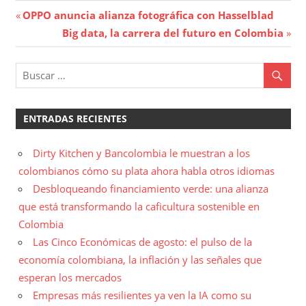
Navegación
Entrada
OPPO anuncia alianza fotográfica con Hasselblad
anterior:
Entrada
Big data, la carrera del futuro en Colombia
de
siguiente:
entradas
ENTRADAS RECIENTES
Dirty Kitchen y Bancolombia le muestran a los
colombianos cómo su plata ahora habla otros idiomas
Desbloqueando financiamiento verde: una alianza
que está transformando la caficultura sostenible en
Colombia
Las Cinco Económicas de agosto: el pulso de la
economía colombiana, la inflación y las señales que
esperan los mercados
Empresas más resilientes ya ven la IA como su