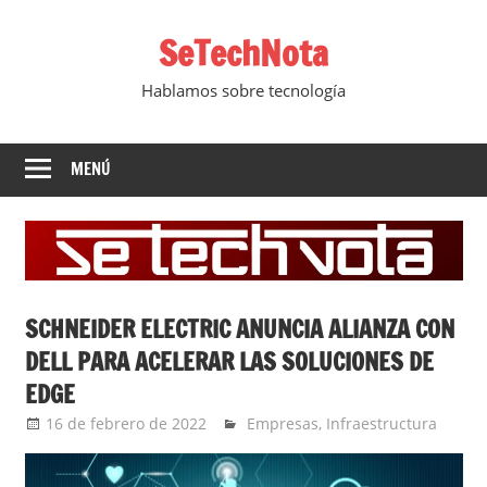
Saltar
SeTechNota
al
contenido
Hablamos sobre tecnología
MENÚ
SCHNEIDER ELECTRIC ANUNCIA ALIANZA CON
DELL PARA ACELERAR LAS SOLUCIONES DE
EDGE
16 de febrero de 2022
Ernesto Herrera
Empresas
,
Infraestructura