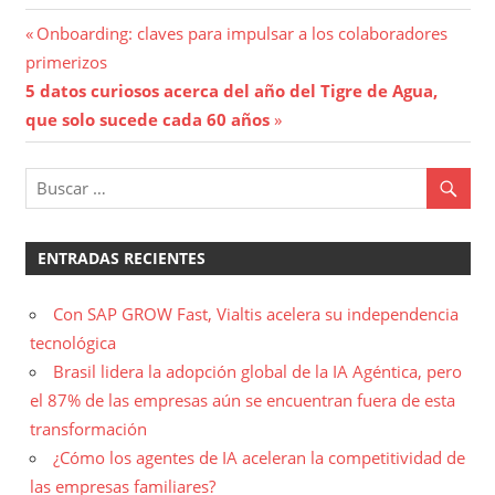
Navegación
Entrada
Onboarding: claves para impulsar a los colaboradores
anterior:
primerizos
de
Entrada
5 datos curiosos acerca del año del Tigre de Agua,
entradas
siguiente:
que solo sucede cada 60 años
ENTRADAS RECIENTES
Con SAP GROW Fast, Vialtis acelera su independencia
tecnológica
Brasil lidera la adopción global de la IA Agéntica, pero
el 87% de las empresas aún se encuentran fuera de esta
transformación
¿Cómo los agentes de IA aceleran la competitividad de
las empresas familiares?