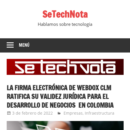
Saltar
SeTechNota
al
contenido
Hablamos sobre tecnología
MENÚ
LA FIRMA ELECTRÓNICA DE WEBDOX CLM
RATIFICA SU VALIDEZ JURÍDICA PARA EL
DESARROLLO DE NEGOCIOS EN COLOMBIA
3 de febrero de 2022
Ernesto Herrera
Empresas
,
Infraestructura