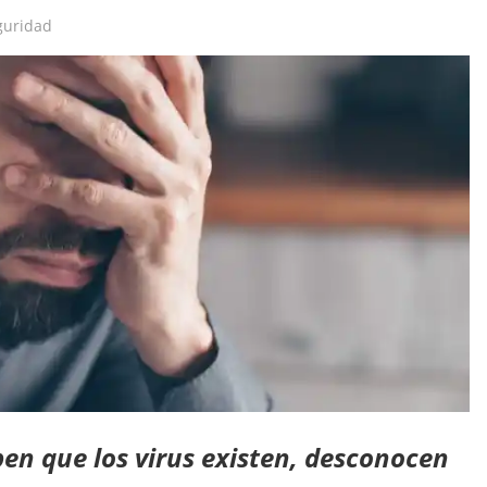
ra
guridad
en que los virus existen, desconocen