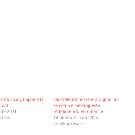
la música y bájale a la
San Valentín en la era digital: así
ión!
es como el sexting está
 de 2021
redefiniendo el romance
ctos»
14 de febrero de 2025
En «Empresas»