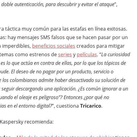
a doble autenticación, para descubrir y evitar el ataque
”,
a táctica muy común para las estafas en línea exitosas.
itas: hay mensajes SMS falsos que se hacen pasar por un
 imperdibles,
beneficios sociales
creados para mitigar
s temas como estrenos de
series
y
películas
. “
La curiosidad
 es lo que actúa en contra de ellas, por lo que los tópicos de
aude. El deseo de no pagar por un producto, servicio o
de los colombianos admite haber desactivado su solución de
a seguir descargando una aplicación. ¿Es común ignorar a un
uando el oleaje es peligroso”? Entonces ¿por qué no
as en el entorno digital?
”, cuestiona
Tricarico
.
, Kaspersky recomienda: