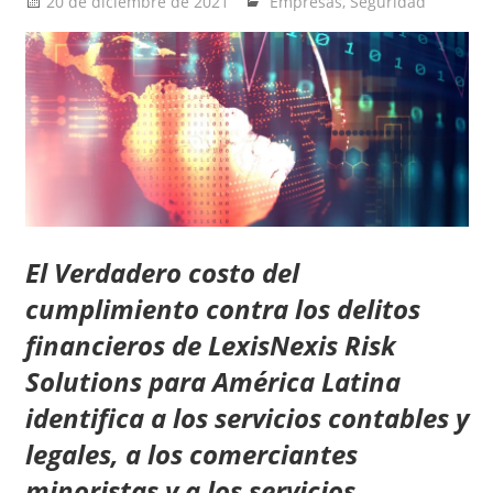
20 de diciembre de 2021
Ernesto Herrera
Empresas
,
Seguridad
El Verdadero costo del
cumplimiento contra los delitos
financieros de LexisNexis Risk
Solutions para América Latina
identifica a los servicios contables y
legales, a los comerciantes
minoristas y a los servicios