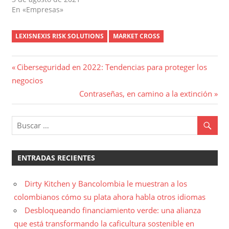
En «Empresas»
LEXISNEXIS RISK SOLUTIONS
MARKET CROSS
Navegación
Entrada
Ciberseguridad en 2022: Tendencias para proteger los
anterior:
negocios
de
Entrada
Contraseñas, en camino a la extinción
entradas
siguiente:
ENTRADAS RECIENTES
Dirty Kitchen y Bancolombia le muestran a los
colombianos cómo su plata ahora habla otros idiomas
Desbloqueando financiamiento verde: una alianza
que está transformando la caficultura sostenible en