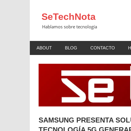
Saltar
al
SeTechNota
contenido
Hablamos sobre tecnología
ABOUT
BLOG
CONTACTO
SAMSUNG PRESENTA SOLU
TECNOLOGÍA 5G GENERAR