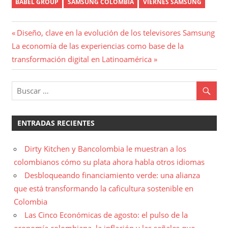
BABEL GROUP
SAMSUNG COLOMBIA
VIERNES SAMSUNG
Navegación
Entrada
Diseño, clave en la evolución de los televisores Samsung
Entrada
anterior:
La economía de las experiencias como base de la
de
siguiente:
transformación digital en Latinoamérica
entradas
ENTRADAS RECIENTES
Dirty Kitchen y Bancolombia le muestran a los
colombianos cómo su plata ahora habla otros idiomas
Desbloqueando financiamiento verde: una alianza
que está transformando la caficultura sostenible en
Colombia
Las Cinco Económicas de agosto: el pulso de la