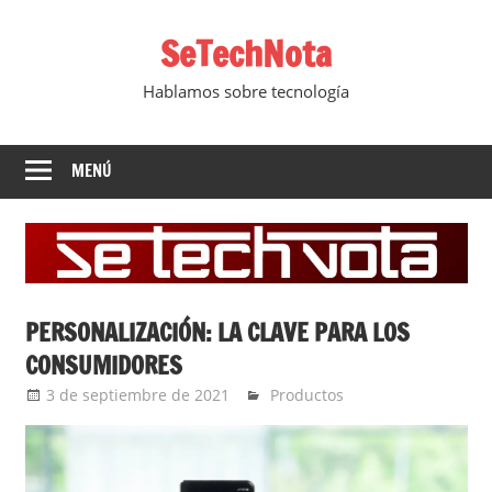
Saltar
SeTechNota
al
contenido
Hablamos sobre tecnología
MENÚ
PERSONALIZACIÓN: LA CLAVE PARA LOS
CONSUMIDORES
3 de septiembre de 2021
Ernesto Herrera
Productos