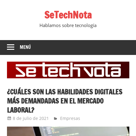
Saltar
SeTechNota
al
contenido
Hablamos sobre tecnología
MENÚ
¿CUÁLES SON LAS HABILIDADES DIGITALES
MÁS DEMANDADAS EN EL MERCADO
LABORAL?
8 de julio de 2021
Ernesto Herrera
Empresas