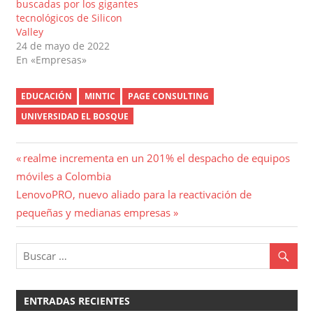
buscadas por los gigantes
tecnológicos de Silicon
Valley
24 de mayo de 2022
En «Empresas»
EDUCACIÓN
MINTIC
PAGE CONSULTING
UNIVERSIDAD EL BOSQUE
Navegación
Entrada
realme incrementa en un 201% el despacho de equipos
anterior:
móviles a Colombia
de
Entrada
LenovoPRO, nuevo aliado para la reactivación de
entradas
siguiente:
pequeñas y medianas empresas
ENTRADAS RECIENTES