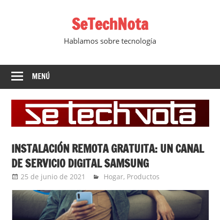
Saltar
SeTechNota
al
contenido
Hablamos sobre tecnología
MENÚ
INSTALACIÓN REMOTA GRATUITA: UN CANAL
DE SERVICIO DIGITAL SAMSUNG
25 de junio de 2021
Ernesto Herrera
Hogar
,
Productos