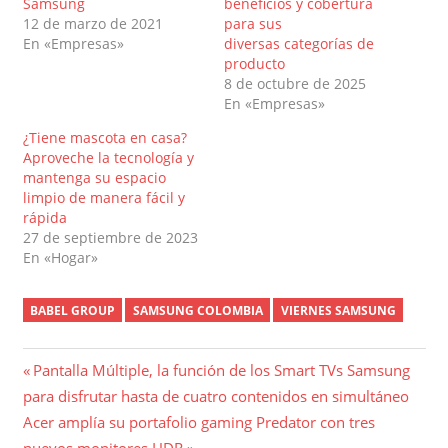
Samsung
beneficios y cobertura
12 de marzo de 2021
para sus
En «Empresas»
diversas categorías de
producto
8 de octubre de 2025
En «Empresas»
¿Tiene mascota en casa?
Aproveche la tecnología y
mantenga su espacio
limpio de manera fácil y
rápida
27 de septiembre de 2023
En «Hogar»
BABEL GROUP
SAMSUNG COLOMBIA
VIERNES SAMSUNG
Navegación
Entrada
Pantalla Múltiple, la función de los Smart TVs Samsung
anterior:
para disfrutar hasta de cuatro contenidos en simultáneo
de
Entrada
Acer amplía su portafolio gaming Predator con tres
siguiente:
nuevos monitores HDR