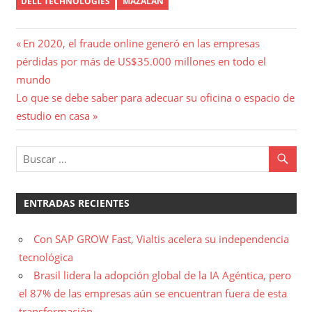
DELL TECHNOLOGIES
MAZALÁN
Navegación
Entrada
En 2020, el fraude online generó en las empresas
anterior:
pérdidas por más de US$35.000 millones en todo el
de
mundo
entradas
Entrada
Lo que se debe saber para adecuar su oficina o espacio de
siguiente:
estudio en casa
ENTRADAS RECIENTES
Con SAP GROW Fast, Vialtis acelera su independencia
tecnológica
Brasil lidera la adopción global de la IA Agéntica, pero
el 87% de las empresas aún se encuentran fuera de esta
transformación