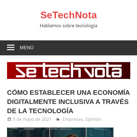
Saltar
al
SeTechNota
contenido
Hablamos sobre tecnología
MENÚ
CÓMO ESTABLECER UNA ECONOMÍA
DIGITALMENTE INCLUSIVA A TRAVÉS
DE LA TECNOLOGÍA
5 de mayo de 2021
Ernesto Herrera
Empresas
,
Opinión