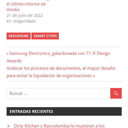
el último informe de
Omdia
21 de julio de 2022
En «Seguridad»
SEGURIDAD
SMART CITIES
Navegación
Entrada
Samsung Electronics, galardonada con 71 iF Design
anterior:
Awards
de
Entrada
Acelerar los procesos de documentos, el mayor desafío
entradas
siguiente:
para evitar la liquidación de organizaciones
ENTRADAS RECIENTES
Dirty Kitchen y Bancolombia le muestran a los