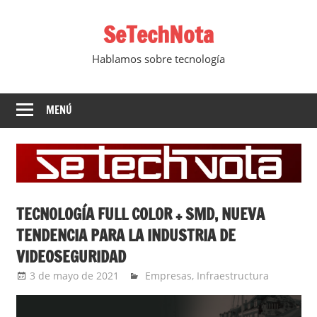
Saltar
SeTechNota
al
contenido
Hablamos sobre tecnología
MENÚ
TECNOLOGÍA FULL COLOR + SMD, NUEVA
TENDENCIA PARA LA INDUSTRIA DE
VIDEOSEGURIDAD
3 de mayo de 2021
Ernesto Herrera
Empresas
,
Infraestructura